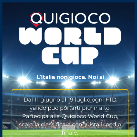
L’Italia non gioca. Noi sì
Dal 11 giugno al 19 luglio ogni FTD
valido può portarti più in alto.
Partecipa alla Quigioco World Cup,
scala la classifica e conquista il podio
finale.