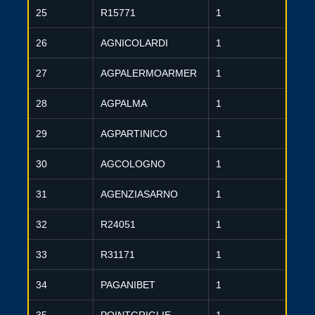
25
R15771
1
26
AGNICOLARDI
1
27
AGPALERMOARMER
1
28
AGPALMA
1
29
AGPARTINICO
1
30
AGCOLOGNO
1
31
AGENZIASARNO
1
32
R24051
1
33
R31171
1
34
PAGANIBET
1
35
POINTGRIGLIE
1