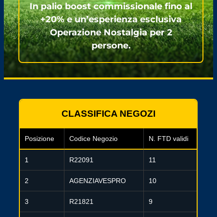
In palio boost commissionale fino al
+20% e un’esperienza esclusiva
Operazione Nostalgia per 2
persone.
CLASSIFICA NEGOZI
Posizione
Codice Negozio
N. FTD validi
1
R22091
11
2
AGENZIAVESPRO
10
3
R21821
9