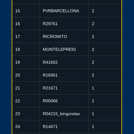
15
PVRBARCELLONA
2
16
R28761
2
17
RICROMITO
2
18
MONTELEPRE91
2
19
R41602
2
20
R16961
2
21
R21671
1
22
R00066
1
23
R04215_bingorelax
1
24
R14671
1