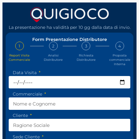
La presentazione ha validità per 10 gg dalla data di invio.
Form Presentazione Distributore
1
2
3
4
Report Visita
Analisi
Richiesta
Proposta
Commerciale
Distributore
Distributore
commerciale
Interna
Data Visita
Commerciale
Cliente
Sede Cliente